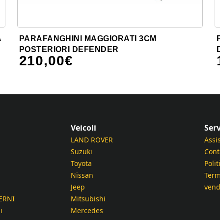
A
PARAFANGHINI MAGGIORATI 3CM
POSTERIORI DEFENDER
210,00
€
Veicoli
Serv
LAND ROVER
Assi
Suzuki
Cont
Toyota
Polit
Nissan
Term
Jeep
vend
ERNI
Mitsubishi
i
Mercedes