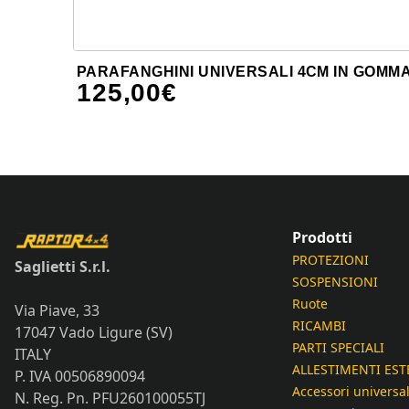
PARAFANGHINI UNIVERSALI 4CM IN GOMM
125,00
€
Prodotti
PROTEZIONI
Saglietti S.r.l.
SOSPENSIONI
Ruote
Via Piave, 33
RICAMBI
17047 Vado Ligure (SV)
PARTI SPECIALI
ITALY
ALLESTIMENTI EST
P. IVA 00506890094
Accessori universal
N. Reg. Pn. PFU260100055TJ