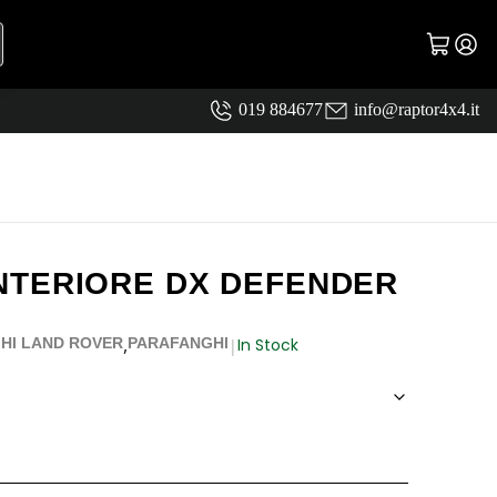
019 884677
info@raptor4x4.it
NTERIORE DX DEFENDER
,
In Stock
HI LAND ROVER
PARAFANGHI
|