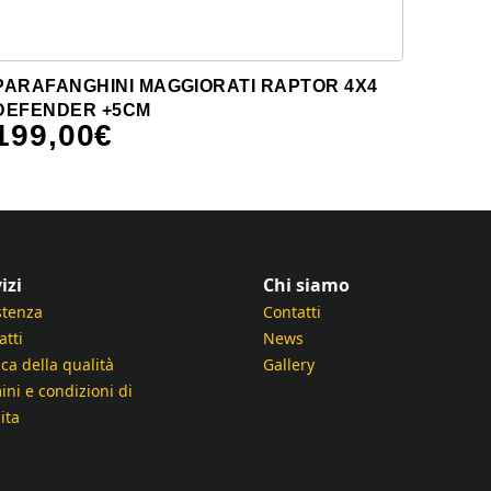
PARAFANGHINI MAGGIORATI RAPTOR 4X4
DEFENDER +5CM
199,00
€
izi
Chi siamo
stenza
Contatti
atti
News
ica della qualità
Gallery
ini e condizioni di
ita