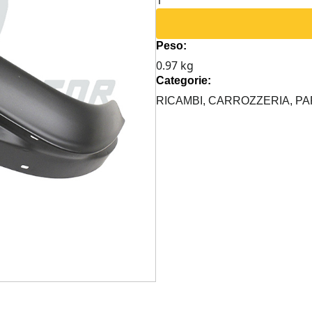
ANTERIORE
DX
Peso:
DEFENDER
0.97 kg
NERO
Categorie:
OPACO
quantità
RICAMBI,
CARROZZERIA,
PA