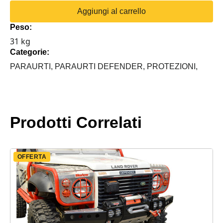
TIPO
Aggiungi al carrello
C
Peso:
CON
31 kg
PORTAVERRICELLO
Categorie:
L/R
DEFENDER
PARAURTI,
PARAURTI DEFENDER,
PROTEZIONI,
quantità
Prodotti Correlati
OFFERTA