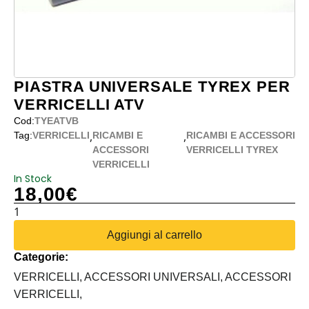
PIASTRA UNIVERSALE TYREX PER
VERRICELLI ATV
Cod:
TYEATVB
,
,
Tag:
VERRICELLI
RICAMBI E
RICAMBI E ACCESSORI
ACCESSORI
VERRICELLI TYREX
VERRICELLI
In Stock
18,00
€
PIASTRA
UNIVERSALE
Aggiungi al carrello
TYREX
Categorie:
PER
VERRICELLI
VERRICELLI,
ACCESSORI UNIVERSALI,
ACCESSORI
ATV
VERRICELLI,