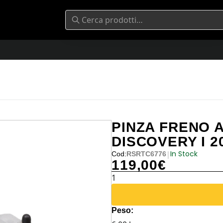
PINZA FRENO 
DISCOVERY I 2
In Stock
|
Cod:
RSRTC6776
119,00
€
PINZA
FRENO
ANTERIORE
Peso:
DX