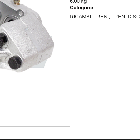
6.00 kg
DISCOVERY
Categorie:
I
200
RICAMBI,
FRENI,
FRENI DISC
TDI
VENTILATI
quantità