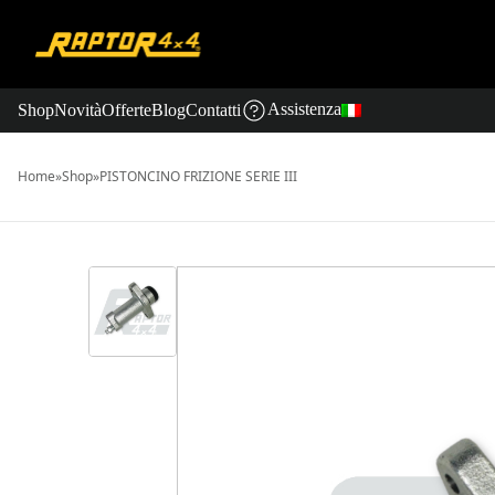
Assistenza
Shop
Novità
Offerte
Blog
Contatti
Home
»
Shop
»
PISTONCINO FRIZIONE SERIE III