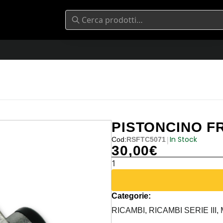
PISTONCINO FRI
In Stock
|
Cod:
RSFTC5071
30,00
€
PISTONCINO
FRIZIONE
SERIE
Categorie:
III
quantità
RICAMBI,
RICAMBI SERIE III,