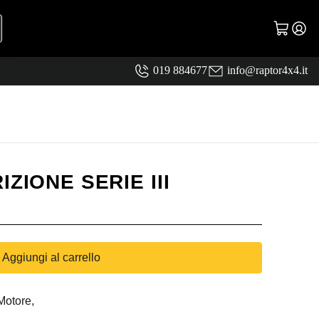
019 884677
info@raptor4x4.it
ZIONE SERIE III
Aggiungi al carrello
Motore,