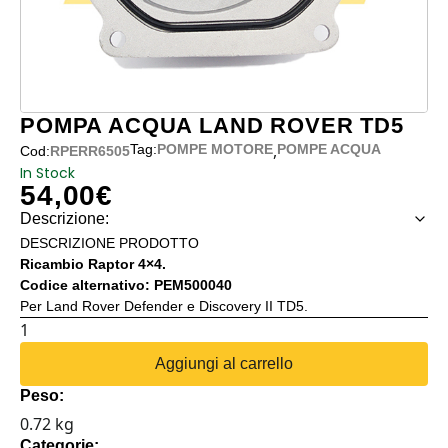
POMPA ACQUA LAND ROVER TD5
,
Tag:
POMPE MOTORE
POMPE ACQUA
Cod:
RPERR6505
In Stock
54,00
€
Descrizione:
DESCRIZIONE PRODOTTO
Ricambio Raptor 4×4.
Codice alternativo: PEM500040
Per Land Rover Defender e Discovery II TD5.
POMPA
ACQUA
Aggiungi al carrello
LAND
Peso:
ROVER
0.72 kg
TD5
Categorie: