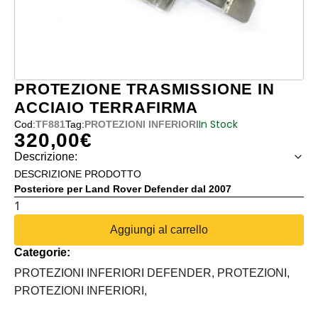
PROTEZIONE TRASMISSIONE IN
ACCIAIO TERRAFIRMA
In Stock
Cod:
TF881
Tag:
PROTEZIONI INFERIORI
320,00
€
Descrizione:
DESCRIZIONE PRODOTTO
Posteriore per Land Rover Defender dal 2007
PROTEZIONE
TRASMISSIONE
Aggiungi al carrello
IN
Categorie:
ACCIAIO
TERRAFIRMA
PROTEZIONI INFERIORI DEFENDER,
PROTEZIONI,
quantità
PROTEZIONI INFERIORI,