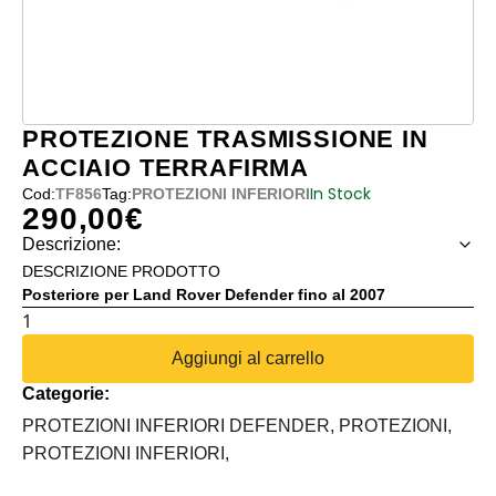
PROTEZIONE TRASMISSIONE IN
ACCIAIO TERRAFIRMA
In Stock
Cod:
TF856
Tag:
PROTEZIONI INFERIORI
290,00
€
Descrizione:
DESCRIZIONE PRODOTTO
Posteriore per Land Rover Defender fino al 2007
PROTEZIONE
TRASMISSIONE
Aggiungi al carrello
IN
Categorie:
ACCIAIO
TERRAFIRMA
PROTEZIONI INFERIORI DEFENDER,
PROTEZIONI,
quantità
PROTEZIONI INFERIORI,