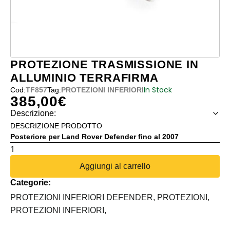
PROTEZIONE TRASMISSIONE IN
ALLUMINIO TERRAFIRMA
In Stock
Cod:
TF857
Tag:
PROTEZIONI INFERIORI
385,00
€
Descrizione:
DESCRIZIONE PRODOTTO
Posteriore per Land Rover Defender fino al 2007
PROTEZIONE
TRASMISSIONE
Aggiungi al carrello
IN
Categorie:
ALLUMINIO
TERRAFIRMA
PROTEZIONI INFERIORI DEFENDER,
PROTEZIONI,
quantità
PROTEZIONI INFERIORI,