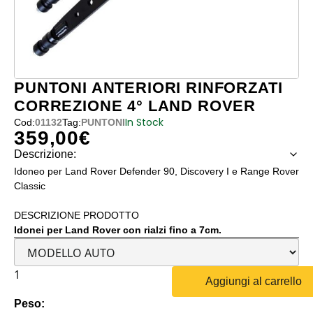
PUNTONI ANTERIORI RINFORZATI
CORREZIONE 4° LAND ROVER
In Stock
Cod:
01132
Tag:
PUNTONI
359,00
€
Descrizione:
Idoneo per Land Rover Defender 90, Discovery I e Range Rover
Classic
DESCRIZIONE PRODOTTO
Idonei per Land Rover con rialzi fino a 7cm.
PUNTONI
Aggiungi al carrello
ANTERIORI
Peso:
RINFORZATI