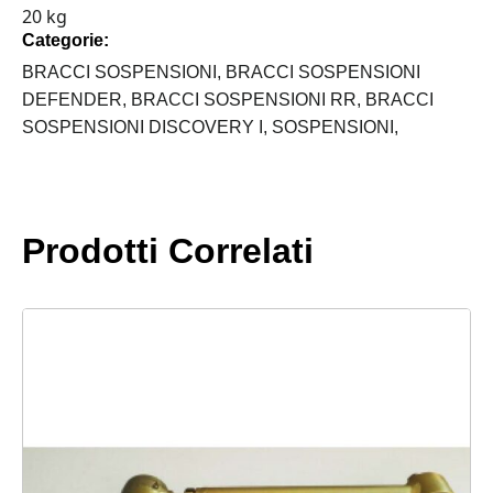
20 kg
CORREZIONE
Categorie:
4°
LAND
BRACCI SOSPENSIONI,
BRACCI SOSPENSIONI
ROVER
DEFENDER,
BRACCI SOSPENSIONI RR,
BRACCI
quantità
SOSPENSIONI DISCOVERY I,
SOSPENSIONI,
Prodotti Correlati