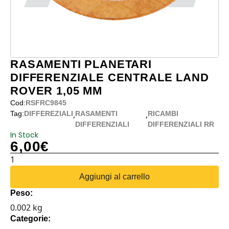
RASAMENTI PLANETARI
DIFFERENZIALE CENTRALE LAND
ROVER 1,05 MM
Cod:
RSFRC9845
,
,
Tag:
DIFFEREZIALI
RASAMENTI
RICAMBI
DIFFERENZIALI
DIFFERENZIALI RR
In Stock
6,00
€
RASAMENTI
PLANETARI
Aggiungi al carrello
DIFFERENZIALE
Peso:
CENTRALE
0.002 kg
LAND
Categorie:
ROVER