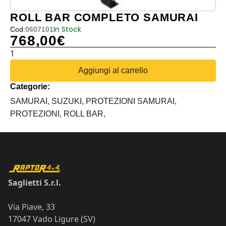
ROLL BAR COMPLETO SAMURAI
In Stock
Cod:
0607101
768,00
€
ROLL
BAR
Aggiungi al carrello
COMPLETO
Categorie:
SAMURAI
quantità
SAMURAI,
SUZUKI,
PROTEZIONI SAMURAI,
PROTEZIONI,
ROLL BAR,
Saglietti S.r.l.
Via Piave, 33
17047 Vado Ligure (SV)