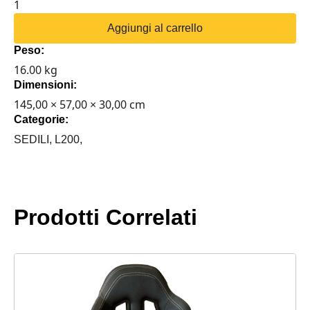
SEDILE
SPORTIVO
Aggiungi al carrello
RAPTOR
Peso:
4X4
16.00 kg
IN
Dimensioni:
TESSUTO/ECOPELLE
quantità
145,00 × 57,00 × 30,00 cm
Categorie:
SEDILI,
L200,
Prodotti Correlati