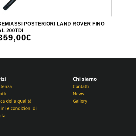
SEMIASSI POSTERIORI LAND ROVER FINO
AL 200TDI
359,00
€
izi
Chi siamo
stenza
Contatti
atti
News
ica della qualità
Gallery
ini e condizioni di
ita