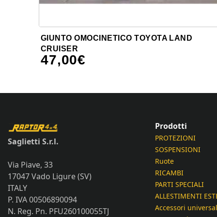
GIUNTO OMOCINETICO TOYOTA LAND
CRUISER
47,00
€
Prodotti
PROTEZIONI
Saglietti S.r.l.
SOSPENSIONI
Ruote
Via Piave, 33
RICAMBI
17047 Vado Ligure (SV)
PARTI SPECIALI
ITALY
ALLESTIMENTI EST
P. IVA 00506890094
Accessori universal
N. Reg. Pn. PFU260100055TJ