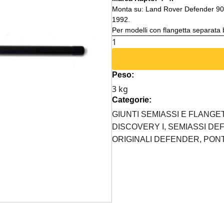
Monta su: Land Rover Defender 90 d
1992.
Per modelli con flangetta separata b
SEMIASSE
POSTERIORE
DX
Peso:
CORTO
3 kg
LAND
Categorie:
ROVER
24
GIUNTI SEMIASSI E FLANGE
CAVE
DISCOVERY I,
SEMIASSI DE
quantità
ORIGINALI DEFENDER,
PON