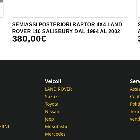
SEMIASSI POSTERIORI RAPTOR 4X4 LAND
ROVER 110 SALISBURY DAL 1994 AL 2002
380,00
€
Veicoli
Serv
LAND ROVER
Assi
Suzuki
Cont
Toyota
Polit
Nissan
Term
Jeep
vend
ERNI
Mitsubishi
i
Mercedes