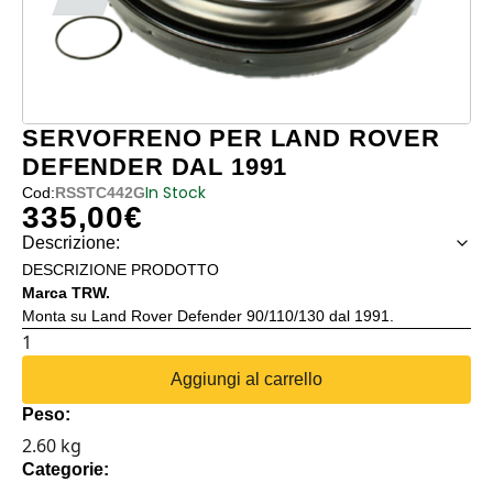
SERVOFRENO PER LAND ROVER
DEFENDER DAL 1991
In Stock
Cod:
RSSTC442G
335,00
€
Descrizione:
DESCRIZIONE PRODOTTO
Marca TRW.
Monta su Land Rover Defender 90/110/130 dal 1991.
SERVOFRENO
PER
Aggiungi al carrello
LAND
Peso:
ROVER
2.60 kg
DEFENDER
Categorie:
DAL