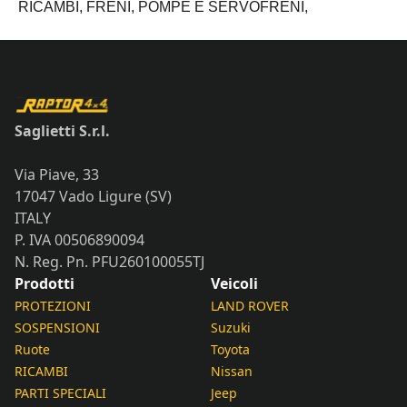
1991
RICAMBI,
FRENI,
POMPE E SERVOFRENI,
quantità
Saglietti S.r.l.
Via Piave, 33
17047 Vado Ligure (SV)
ITALY
P. IVA 00506890094
N. Reg. Pn. PFU260100055TJ
Prodotti
Veicoli
PROTEZIONI
LAND ROVER
SOSPENSIONI
Suzuki
Ruote
Toyota
RICAMBI
Nissan
PARTI SPECIALI
Jeep