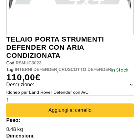
TELAIO PORTA STRUMENTI
DEFENDER CON ARIA
CONDIZIONATA
Cod:
RSMUC3023
,
In Stock
Tag:
INTERNI DEFENDER
CRUSCOTTO DEFENDER
110,00
€
Descrizione:
Idoneo per Land Rover Defender con A/C.
TELAIO
PORTA
Aggiungi al carrello
STRUMENTI
Peso:
DEFENDER
0.48 kg
CON
Dimensioni:
ARIA