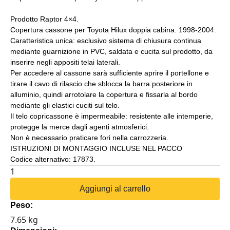
Prodotto Raptor 4×4.
Copertura cassone per Toyota Hilux doppia cabina: 1998-2004.
Caratteristica unica: esclusivo sistema di chiusura continua
mediante guarnizione in PVC, saldata e cucita sul prodotto, da
inserire negli appositi telai laterali.
Per accedere al cassone sarà sufficiente aprire il portellone e
tirare il cavo di rilascio che sblocca la barra posteriore in
alluminio, quindi arrotolare la copertura e fissarla al bordo
mediante gli elastici cuciti sul telo.
Il telo copricassone è impermeabile: resistente alle intemperie,
protegge la merce dagli agenti atmosferici.
Non è necessario praticare fori nella carrozzeria.
ISTRUZIONI DI MONTAGGIO INCLUSE NEL PACCO
Codice alternativo: 17873.
TELO
COPRICASSONE
Aggiungi al carrello
MORBIDO
Peso:
TOYOTA
7.65 kg
HILUX