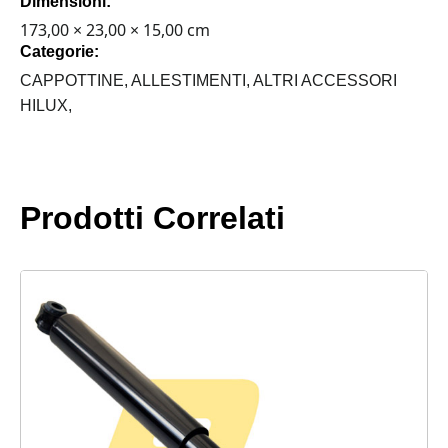
Dimensioni:
1998-
2004
173,00 × 23,00 × 15,00 cm
quantità
Categorie:
CAPPOTTINE,
ALLESTIMENTI,
ALTRI ACCESSORI
HILUX,
Prodotti Correlati