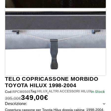
TELO COPRICASSONE MORBIDO
TOYOTA HILUX 1998-2004
,
In Stock
Tag:
HILUX
ALTRI ACCESSORI HILUX
Cod:
RPCM0505
349,00
€
Il prezzo originale era: 395,00€.
Il prezzo attuale è: 349,00€.
395,00
€
Descrizione:
Copertura cassone per Toyota Hilux doppia cabina: 1998-2004.