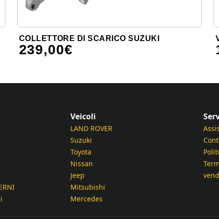
COLLETTORE DI SCARICO SUZUKI
239,00
€
Veicoli
Serv
LAND ROVER
Assi
Suzuki
Cont
Toyota
Polit
Nissan
Term
Jeep
vend
ERNI
Mitsubishi
i
Mercedes