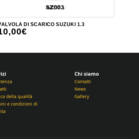
VALVOLA DI SCARICO SUZUKI 1.3
10,00
€
izi
Chi siamo
stenza
Contatti
atti
News
ica della qualità
Gallery
ini e condizioni di
ita