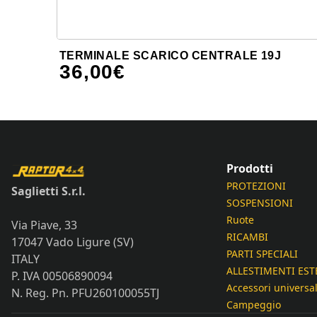
TERMINALE SCARICO CENTRALE 19J
36,00
€
Prodotti
PROTEZIONI
Saglietti S.r.l.
SOSPENSIONI
Ruote
Via Piave, 33
RICAMBI
17047 Vado Ligure (SV)
PARTI SPECIALI
ITALY
ALLESTIMENTI EST
P. IVA 00506890094
Accessori universal
N. Reg. Pn. PFU260100055TJ
Campeggio