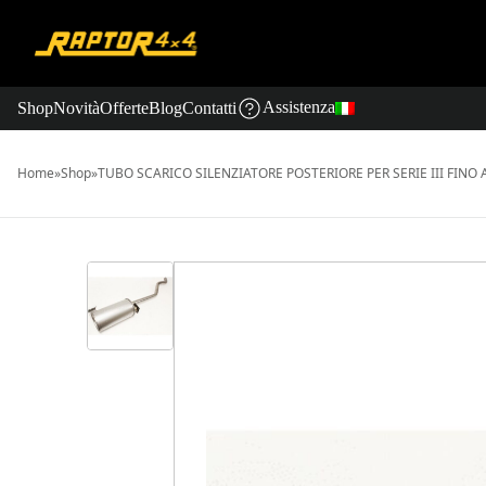
Assistenza
Shop
Novità
Offerte
Blog
Contatti
Home
»
Shop
»
TUBO SCARICO SILENZIATORE POSTERIORE PER SERIE III FINO 