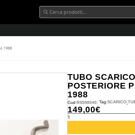
AL 1988
TUBO SCARICO
POSTERIORE PE
1988
,
Tag:
SCARICO
TU
|
Cod:
RS598540
149,00
€
TUBO
SCARICO
SILENZIATORE