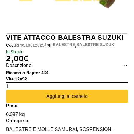
VITE ATTACCO BALESTRA SUZUKI
,
Tag:
BALESTRE
BALESTRE SUZUKI
Cod:
RP0910012025
In Stock
2,00
€
Descrizione:
Ricambio Raptor 4×4.
Vite 12×92.
VITE
ATTACCO
Aggiungi al carrello
BALESTRA
Peso:
SUZUKI
0.087 kg
quantità
Categorie:
BALESTRE E MOLLE SAMURAI,
SOSPENSIONI,