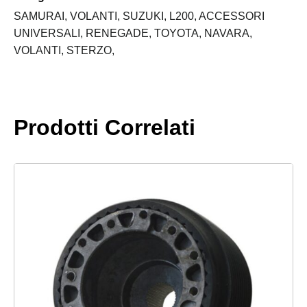
SPORTIVO
RAPTOR
SAMURAI,
VOLANTI,
SUZUKI,
L200,
ACCESSORI
4X4
UNIVERSALI,
RENEGADE,
TOYOTA,
NAVARA,
BY
VOLANTI,
STERZO,
TYREX
A
CALICE
14"
Prodotti Correlati
IN
ECOPELLE
+
MOZZO
quantità