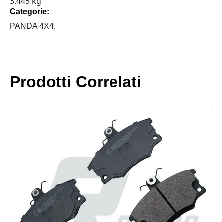
3.445 kg
PANDA
Categorie:
4X4
quantità
PANDA 4X4,
Prodotti Correlati