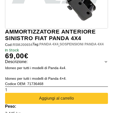
AMMORTIZZATORE ANTERIORE
SINISTRO FIAT PANDA 4X4
,
Tag:
PANDA 4X4
SOSPENSIONI PANDA 4X4
Cod:
RSMJ00654
In Stock
69,00
€
Descrizione:
Idoneo per tutti i modelli di Panda 4x4.
Idoneo per tutti i modelli di Panda 4×4.
Codice OEM: 71736468
AMMORTIZZATORE
ANTERIORE
Aggiungi al carrello
SINISTRO
Peso:
FIAT