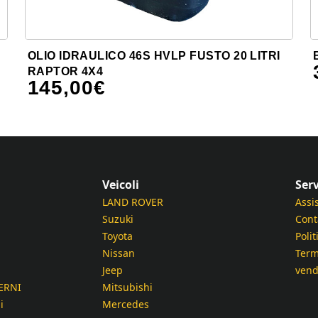
OLIO IDRAULICO 46S HVLP FUSTO 20 LITRI
RAPTOR 4X4
145,00
€
Veicoli
Serv
LAND ROVER
Assi
Suzuki
Cont
Toyota
Polit
Nissan
Term
Jeep
vend
ERNI
Mitsubishi
i
Mercedes