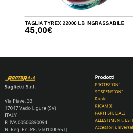
TAGLIA TYREX 22000 LB INGRASSABILE
45,00
€
Prodotti
PROTEZIONI
Saglietti S.r.l.
SOSPENSIONI
Ruote
Via Piave, 33
RICAMBI
17047 Vado Ligure (SV)
PARTI SPECIALI
ITALY
ALLESTIMENTI EST
P. IVA 00506890094
Accessori universal
N. Reg. Pn. PFU260100055TJ