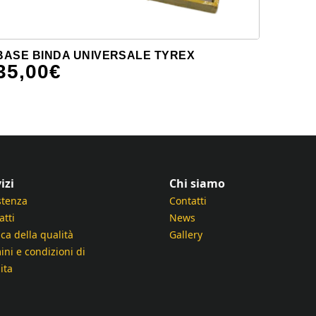
BASE BINDA UNIVERSALE TYREX
35,00
€
izi
Chi siamo
stenza
Contatti
atti
News
ica della qualità
Gallery
ini e condizioni di
ita