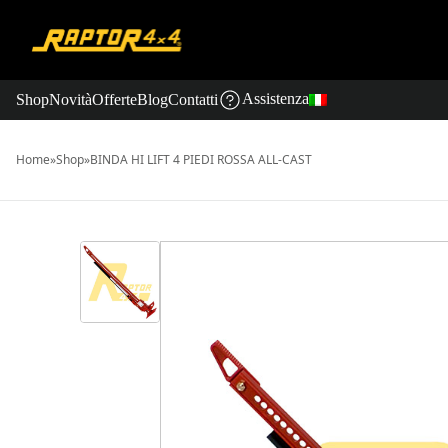
Assistenza
Shop
Novità
Offerte
Blog
Contatti
Home
»
Shop
»
BINDA HI LIFT 4 PIEDI ROSSA ALL-CAST