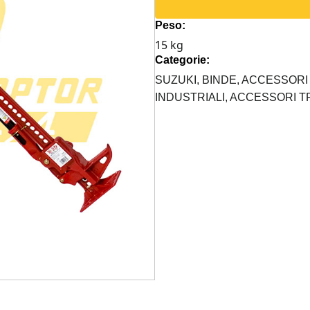
LIFT
Peso:
4
15 kg
PIEDI
Categorie:
ROSSA
ALL-
SUZUKI,
BINDE,
ACCESSORI 
CAST
INDUSTRIALI,
ACCESSORI T
quantità