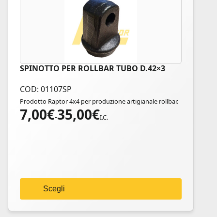
SPINOTTO PER ROLLBAR TUBO D.42×3
Questo
prodotto
COD: 01107SP
ha
Prodotto Raptor 4x4 per produzione artigianale rollbar.
più
7,00
€
35,00
€
Fascia
varianti.
-
I.C.
di
Le
prezzo:
opzioni
da
possono
7,00€
essere
a
scelte
35,00€
nella
Scegli
pagina
del