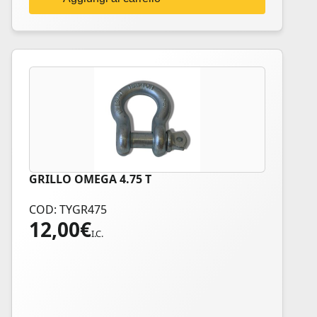
GRILLO OMEGA 4.75 T
COD: TYGR475
12,00
€
I.C.