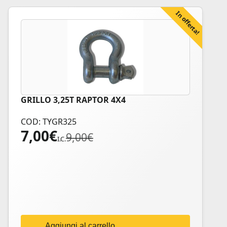
In offerta!
GRILLO 3,25T RAPTOR 4X4
COD: TYGR325
7,00
€
Il
Il
9,00
€
I.C.
prezzo
prezzo
originale
attuale
era:
è:
9,00€.
7,00€.
Aggiungi al carrello