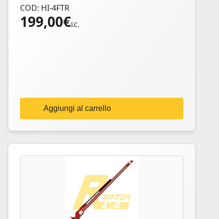
COD: HI-4FTR
199,00
€
I.C.
Aggiungi al carrello