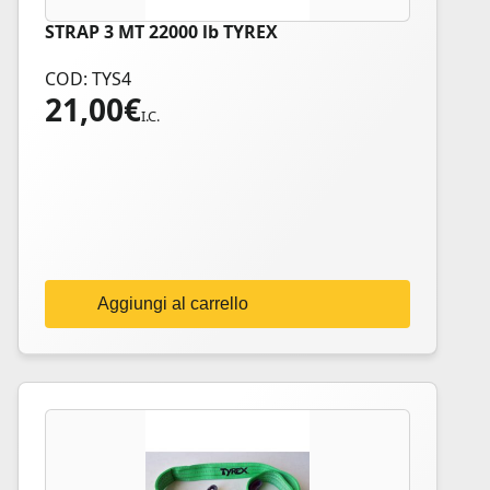
STRAP 3 MT 22000 lb TYREX
COD: TYS4
21,00
€
I.C.
Aggiungi al carrello