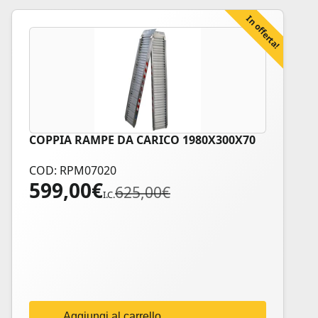
prodotto
In offerta!
COPPIA RAMPE DA CARICO 1980X300X70
COD: RPM07020
599,00
€
Il
Il
625,00
€
I.C.
prezzo
prezzo
originale
attuale
era:
è:
625,00€.
599,00€.
Aggiungi al carrello