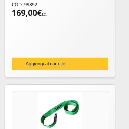
COD: 99892
169,00
€
I.C.
Aggiungi al carrello