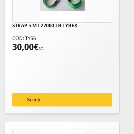
STRAP 5 MT 22000 LB TYREX
Questo
prodotto
COD: TYS6
ha
30,00
€
più
I.C.
varianti.
Le
opzioni
possono
essere
scelte
nella
Scegli
pagina
del
prodotto