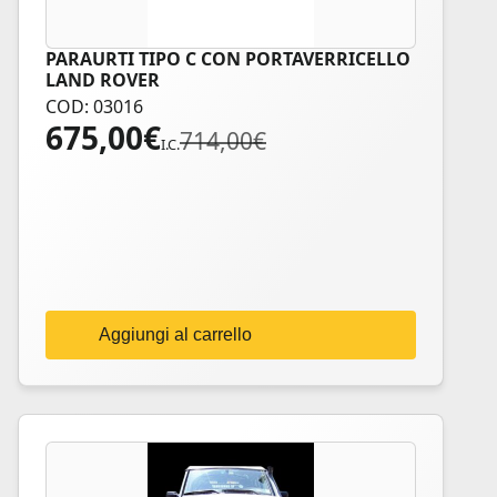
PARAURTI TIPO C CON PORTAVERRICELLO
LAND ROVER
COD: 03016
675,00
€
Il
Il
714,00
€
I.C.
prezzo
prezzo
originale
attuale
era:
è:
714,00€.
675,00€.
Aggiungi al carrello