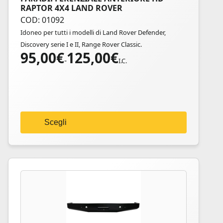
RAPTOR 4X4 LAND ROVER
prodotto
COD: 01092
ha
Idoneo per tutti i modelli di Land Rover Defender,
più
Discovery serie I e II, Range Rover Classic.
varianti.
95,00
€
125,00
€
Fascia
Le
-
I.C.
di
opzioni
prezzo:
possono
da
essere
95,00€
scelte
a
nella
Scegli
125,00€
pagina
del
prodotto