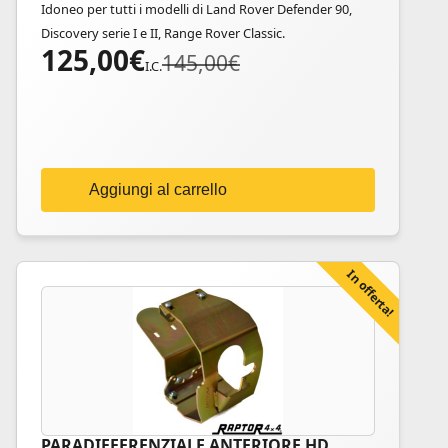
Idoneo per tutti i modelli di Land Rover Defender 90,
Discovery serie I e II, Range Rover Classic.
125,00
€
Il
Il
145,00
€
I.C.
prezzo
prezzo
originale
attuale
era:
è:
145,00€.
125,00€.
Aggiungi al carrello
In offerta!
PARADIFFERENZIALE ANTERIORE HD
Questo