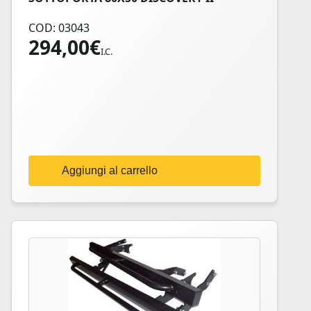
COD: 03043
294,00
€
I.C.
Aggiungi al carrello