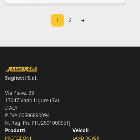
1
2
→
Saglietti S.r.l.
Via Piave, 33
17047 Vado Ligure (SV)
ITALY
P. IVA 00506890094
N. Reg. Pn. PFU260100055TJ
Prodotti
Veicoli
PROTEZIONI
LAND ROVER