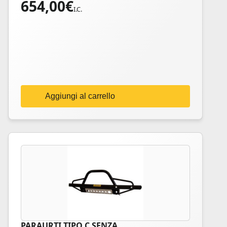
654,00
€
I.C.
Aggiungi al carrello
PARAURTI TIPO C SENZA