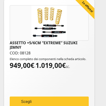
In offerta!
ASSETTO +5/6CM “EXTREME” SUZUKI
Questo
JIMNY
prodotto
COD: 08128
ha
Elenco completo dei componenti nella scheda articolo.
più
949,00
€
1.019,00
€
Fascia
varianti.
-
I.C.
di
Le
prezzo:
opzioni
da
possono
949,00€
essere
a
scelte
1.019,00€
nella
Scegli
pagina