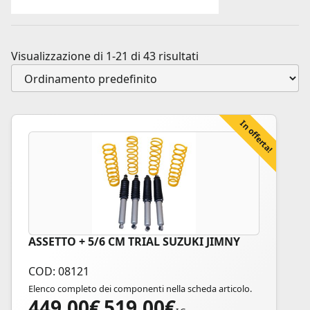
Visualizzazione di 1-21 di 43 risultati
In offerta!
ASSETTO + 5/6 CM TRIAL SUZUKI JIMNY
Questo
prodotto
COD: 08121
ha
Elenco completo dei componenti nella scheda articolo.
più
449,00
€
519,00
€
Fascia
varianti.