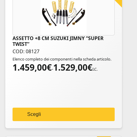
ASSETTO +8 CM SUZUKI JIMNY “SUPER
Questo
TWIST”
prodotto
COD: 08127
ha
Elenco completo dei componenti nella scheda articolo.
più
1.459,00
€
1.529,00
€
Fascia
varianti.
-
I.C.
di
Le
prezzo:
opzioni
da
possono
1.459,00€
essere
a
scelte
1.529,00€
nella
Scegli
pagina
del
prodotto