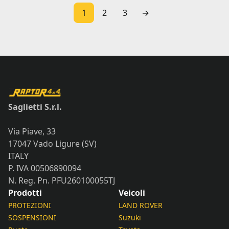
1
2
3
→
Saglietti S.r.l.
Via Piave, 33
17047 Vado Ligure (SV)
ITALY
P. IVA 00506890094
N. Reg. Pn. PFU260100055TJ
Prodotti
Veicoli
PROTEZIONI
LAND ROVER
SOSPENSIONI
Suzuki