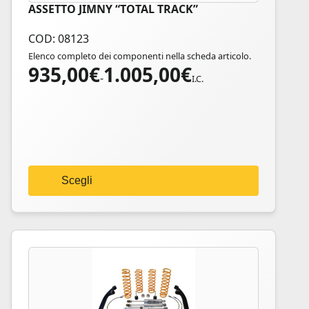
ASSETTO JIMNY “TOTAL TRACK”
Questo
prodotto
COD: 08123
ha
Elenco completo dei componenti nella scheda articolo.
più
935,00
€
1.005,00
€
Fascia
varianti.
-
I.C.
di
Le
prezzo:
opzioni
da
possono
935,00€
essere
a
scelte
1.005,00€
nella
Scegli
pagina
del
prodotto