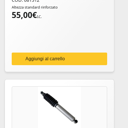
COD: 081512
Altezza standard rinforzato
55,00
€
I.C.
Aggiungi al carrello