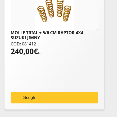
MOLLE TRIAL + 5/6 CM RAPTOR 4X4
Questo
SUZUKI JIMNY
prodotto
COD: 081412
ha
240,00
€
più
I.C.
varianti.
Le
opzioni
possono
essere
scelte
nella
Scegli
pagina
del
prodotto