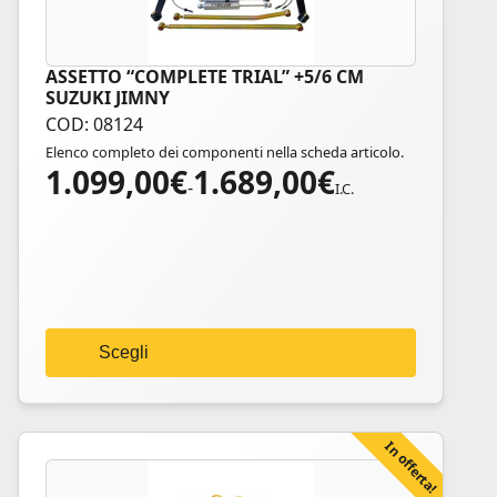
ASSETTO “COMPLETE TRIAL” +5/6 CM
Questo
SUZUKI JIMNY
prodotto
COD: 08124
ha
Elenco completo dei componenti nella scheda articolo.
più
1.099,00
€
1.689,00
€
Fascia
varianti.
-
I.C.
di
Le
prezzo:
opzioni
da
possono
1.099,00€
essere
a
scelte
1.689,00€
nella
Scegli
pagina
del
prodotto
In offerta!