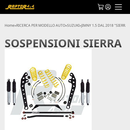
Home
»
RICERCA PER MODELLO AUTO
»
SUZUKI
»
JIMNY 1.5 DAL 2018 "SIERRA"
SOSPENSIONI SIERRA