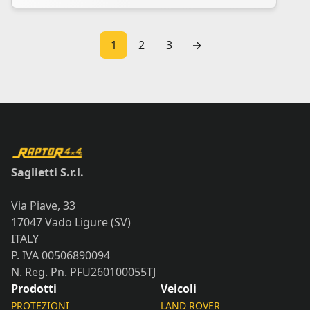
1
2
3
→
Saglietti S.r.l.
Via Piave, 33
17047 Vado Ligure (SV)
ITALY
P. IVA 00506890094
N. Reg. Pn. PFU260100055TJ
Prodotti
Veicoli
PROTEZIONI
LAND ROVER