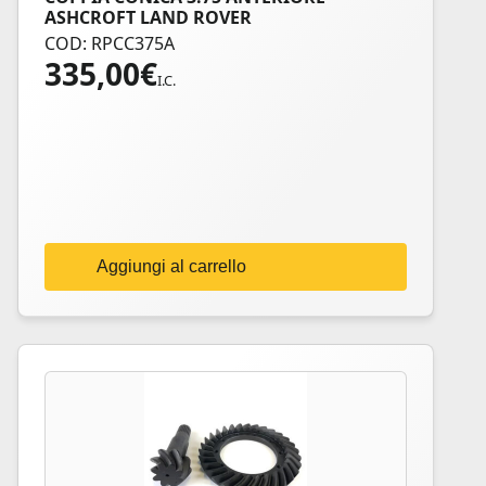
ASHCROFT LAND ROVER
COD: RPCC375A
335,00
€
I.C.
Aggiungi al carrello