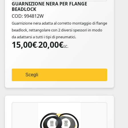
GUARNIZIONE NERA PER FLANGE
Questo
BEADLOCK
prodotto
COD: 994812W
ha
Guarnizione nera adatta al corretto montaggio di flange
più
beadlock, rettangolare con 2 diversi spessori in modo
varianti.
da adattarsi a tutti i tipi di pneumatici.
Le
15,00
€
20,00
€
Fascia
opzioni
-
I.C.
di
possono
prezzo:
essere
da
scelte
15,00€
nella
Scegli
a
pagina
20,00€
del
prodotto