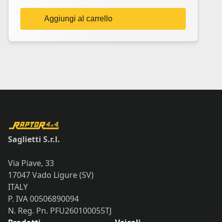
Aggiungi al carrello
Saglietti S.r.l.
Via Piave, 33
17047 Vado Ligure (SV)
ITALY
P. IVA 00506890094
N. Reg. Pn. PFU260100055TJ