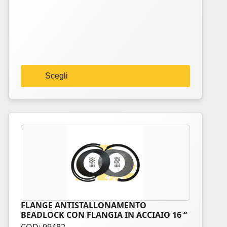
Le
opzioni
possono
essere
scelte
nella
Scegli
pagina
del
prodotto
FLANGE ANTISTALLONAMENTO
Questo
BEADLOCK CON FLANGIA IN ACCIAIO 16 “
prodotto