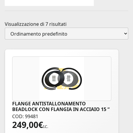
Visualizzazione di 7 risultati
FLANGE ANTISTALLONAMENTO
Questo
BEADLOCK CON FLANGIA IN ACCIAIO 15 “
prodotto
COD: 99481
ha
249,00
€
più
I.C.
varianti.