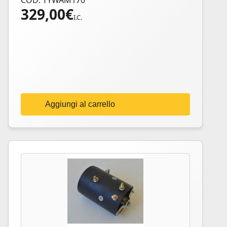
COD: TYWAM170
329,00
€
I.C.
Aggiungi al carrello