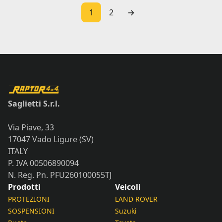
1
2
→
Saglietti S.r.l.
Via Piave, 33
17047 Vado Ligure (SV)
ITALY
P. IVA 00506890094
N. Reg. Pn. PFU260100055TJ
Prodotti
Veicoli
PROTEZIONI
LAND ROVER
SOSPENSIONI
Suzuki