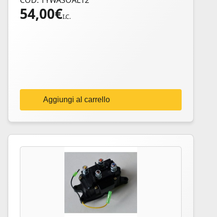
COD: TYWASOAL12
54,00
€
I.C.
Aggiungi al carrello