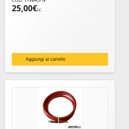
COD: TYWACPN
25,00
€
I.C.
Aggiungi al carrello