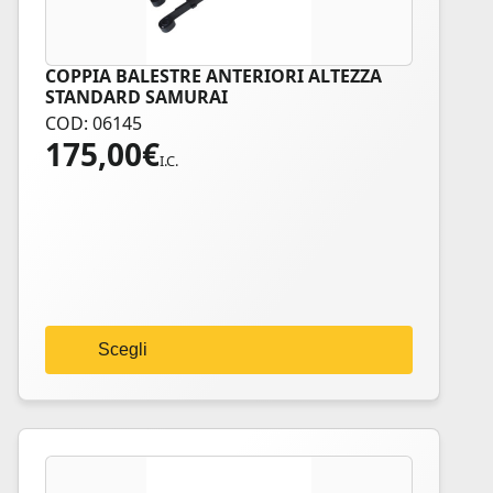
COPPIA BALESTRE ANTERIORI ALTEZZA
Questo
STANDARD SAMURAI
prodotto
COD: 06145
ha
175,00
€
più
I.C.
varianti.
Le
opzioni
possono
essere
scelte
nella
Scegli
pagina
del
prodotto