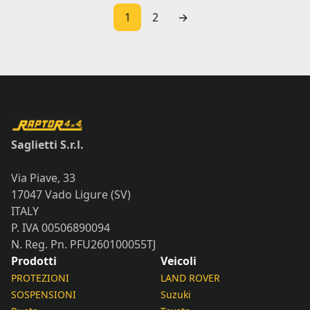
1
2
→
Saglietti S.r.l.
Via Piave, 33
17047 Vado Ligure (SV)
ITALY
P. IVA 00506890094
N. Reg. Pn. PFU260100055TJ
Prodotti
Veicoli
PROTEZIONI
LAND ROVER
SOSPENSIONI
Suzuki