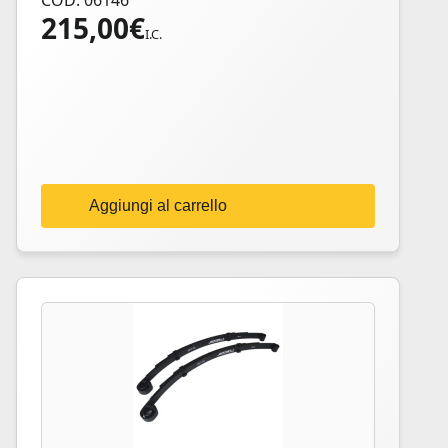
COD: 06146
215,00
€
I.C.
Aggiungi al carrello