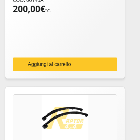
COD: 06145A
200,00
€
I.C.
Aggiungi al carrello