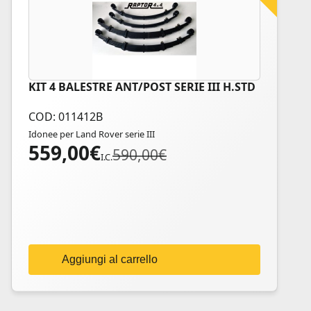
KIT 4 BALESTRE ANT/POST SERIE III H.STD
COD: 011412B
Idonee per Land Rover serie III
559,00
€
Il
Il
590,00
€
I.C.
prezzo
prezzo
originale
attuale
era:
è:
590,00€.
559,00€.
Aggiungi al carrello