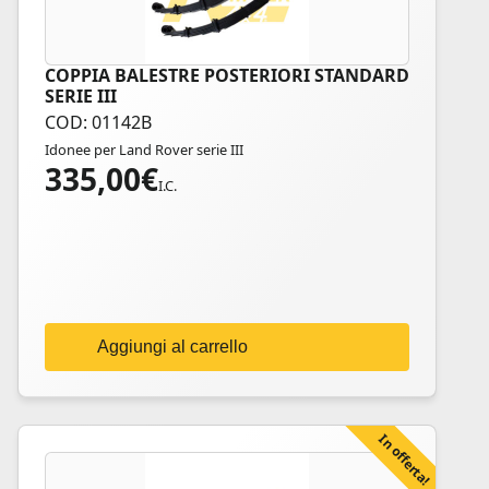
COPPIA BALESTRE POSTERIORI STANDARD
SERIE III
COD: 01142B
Idonee per Land Rover serie III
335,00
€
I.C.
Aggiungi al carrello
In offerta!