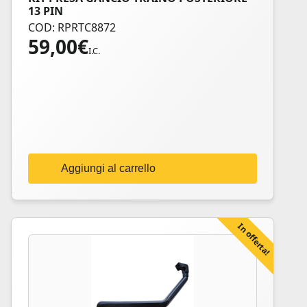
13 PIN
COD: RPRTC8872
59,00
€
I.C.
Aggiungi al carrello
In offerta!