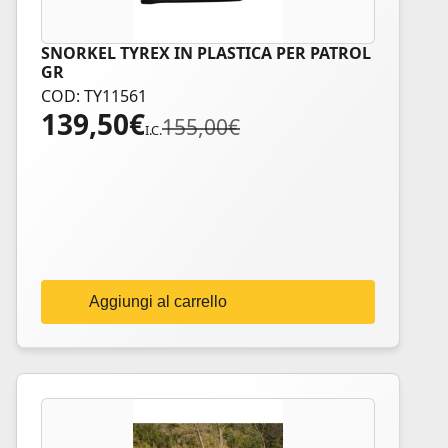
SNORKEL TYREX IN PLASTICA PER PATROL
GR
COD: TY11561
139,50
€
Il
Il
155,00
€
I.C.
prezzo
prezzo
originale
attuale
era:
è:
155,00€.
139,50€.
Aggiungi al carrello