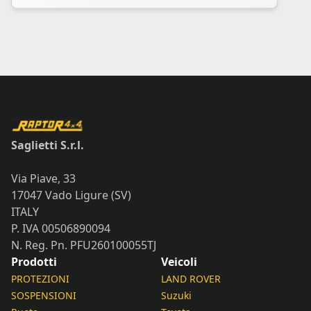
Saglietti S.r.l.
Via Piave, 33
17047 Vado Ligure (SV)
ITALY
P. IVA 00506890094
N. Reg. Pn. PFU260100055TJ
Prodotti
Veicoli
PROTEZIONI
LAND ROVER
SOSPENSIONI
Suzuki