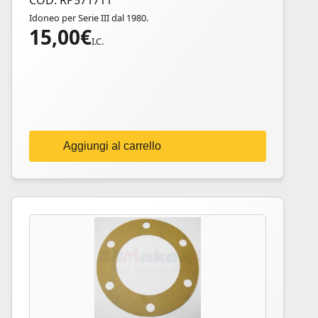
COD: RP571711
Idoneo per Serie III dal 1980.
15,00
€
I.C.
Aggiungi al carrello