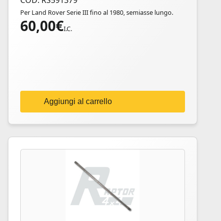
COD: RS591379
Per Land Rover Serie III fino al 1980, semiasse lungo.
60,00
€
I.C.
Aggiungi al carrello