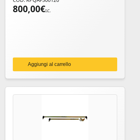
COD: RPQAF500120
800,00
€
I.C.
Aggiungi al carrello