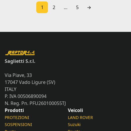
1
2
…
5
→
Saglietti S.r.l.
Via Piave, 33
17047 Vado Ligure (SV)
ITALY
P. IVA 00506890094
N. Reg. Pn. PFU260100055TJ
Prodotti
Veicoli
PROTEZIONI
LAND ROVER
SOSPENSIONI
Suzuki