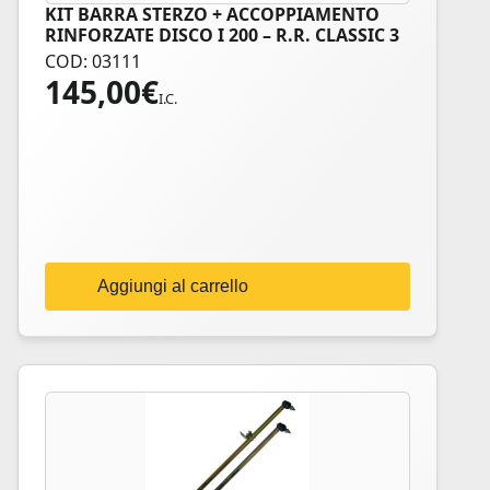
KIT BARRA STERZO + ACCOPPIAMENTO
RINFORZATE DISCO I 200 – R.R. CLASSIC 3
TESTINE
COD: 03111
145,00
€
I.C.
Aggiungi al carrello