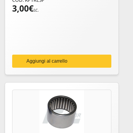
COD: RPTRESP
3,00
€
I.C.
Aggiungi al carrello