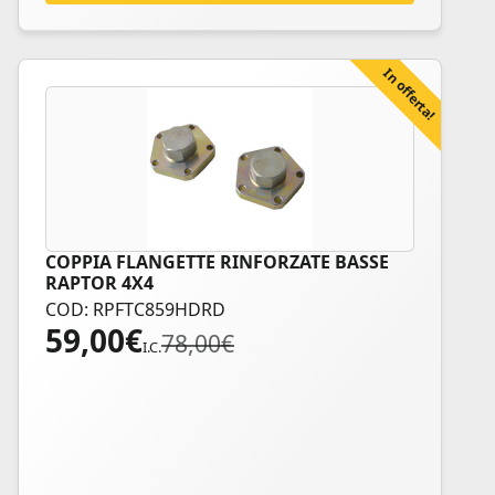
In offerta!
COPPIA FLANGETTE RINFORZATE BASSE
RAPTOR 4X4
COD: RPFTC859HDRD
59,00
€
Il
Il
78,00
€
I.C.
prezzo
prezzo
originale
attuale
era:
è:
78,00€.
59,00€.