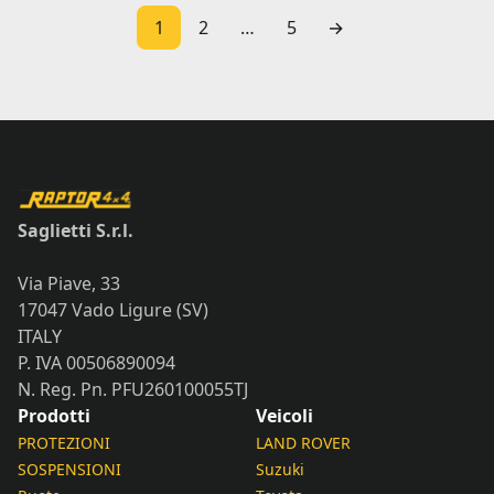
1
2
…
5
→
Saglietti S.r.l.
Via Piave, 33
17047 Vado Ligure (SV)
ITALY
P. IVA 00506890094
N. Reg. Pn. PFU260100055TJ
Prodotti
Veicoli
PROTEZIONI
LAND ROVER
SOSPENSIONI
Suzuki