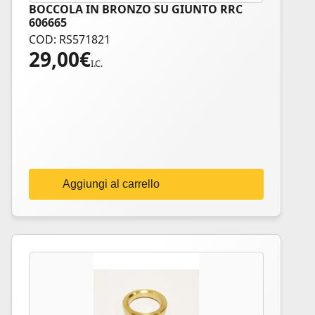
BOCCOLA IN BRONZO SU GIUNTO RRC
606665
COD: RS571821
29,00
€
I.C.
Aggiungi al carrello