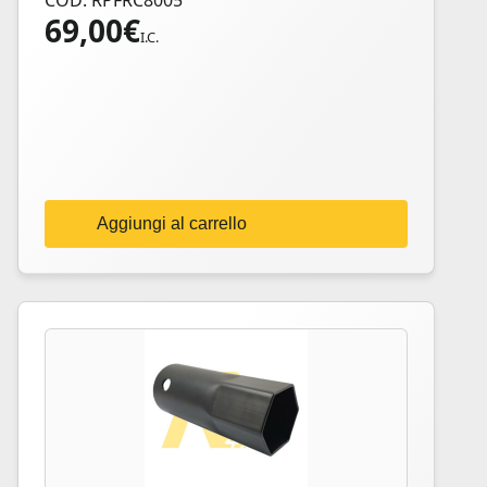
COD: RPFRC8005
69,00
€
I.C.
Aggiungi al carrello