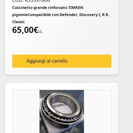
COD: RS539706G
Cuscinetto grande rinforzato TIMKEN
pignoneCompatibile con Defender, Discovery I, R.R.
Classic
65,00
€
I.C.
Aggiungi al carrello