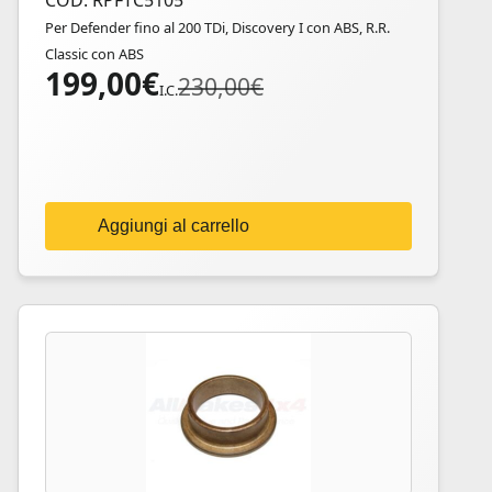
COD: RPFTC5105
Per Defender fino al 200 TDi, Discovery I con ABS, R.R.
Classic con ABS
199,00
€
Il
Il
230,00
€
I.C.
prezzo
prezzo
originale
attuale
era:
è:
230,00€.
199,00€.
Aggiungi al carrello