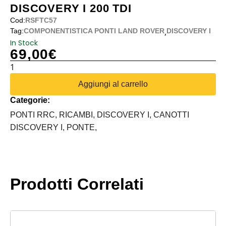
DISCOVERY I 200 TDI
Cod:
RSFTC57
,
Tag:
COMPONENTISTICA PONTI LAND ROVER
DISCOVERY I
In Stock
69,00
€
CANOTTO
PONTE
Aggiungi al carrello
ANTERIORE
Categorie:
DISCOVERY
I
PONTI RRC,
RICAMBI,
DISCOVERY I,
CANOTTI
200
DISCOVERY I,
PONTE,
Tdi
quantità
Prodotti Correlati