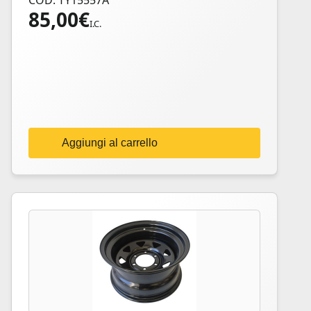
COD: TY15557A
85,00
€
I.C.
Aggiungi al carrello