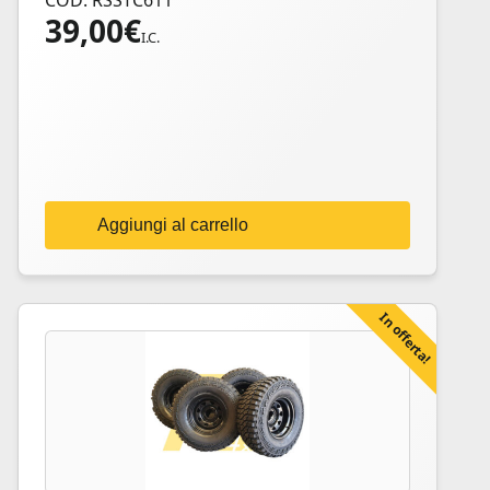
COD: RSSTC611
39,00
€
I.C.
Aggiungi al carrello
In offerta!