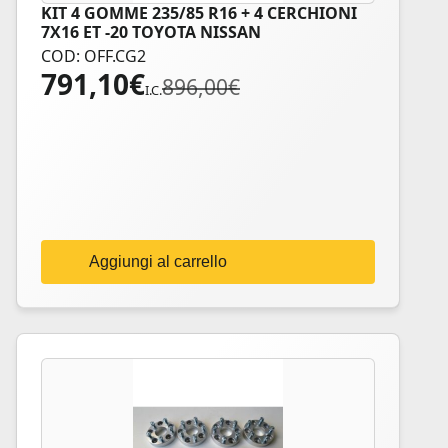
KIT 4 GOMME 235/85 R16 + 4 CERCHIONI
7X16 ET -20 TOYOTA NISSAN
COD: OFF.CG2
791,10
€
Il
Il
896,00
€
I.C.
prezzo
prezzo
originale
attuale
era:
è:
896,00€.
791,10€.
Aggiungi al carrello