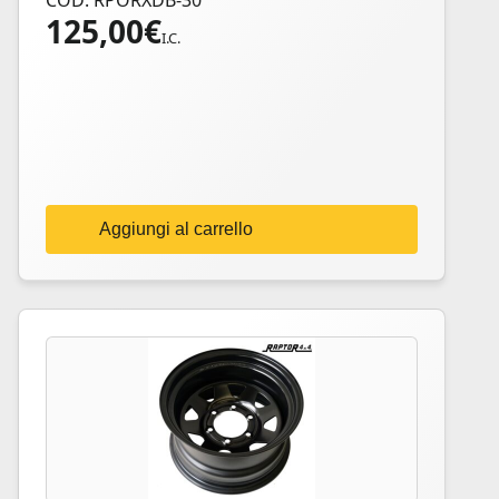
COD: RPORXDB-30
125,00
€
I.C.
Aggiungi al carrello