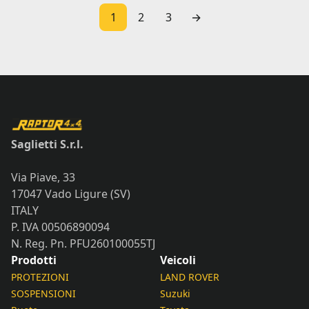
1
2
3
→
Saglietti S.r.l.
Via Piave, 33
17047 Vado Ligure (SV)
ITALY
P. IVA 00506890094
N. Reg. Pn. PFU260100055TJ
Prodotti
Veicoli
PROTEZIONI
LAND ROVER
SOSPENSIONI
Suzuki