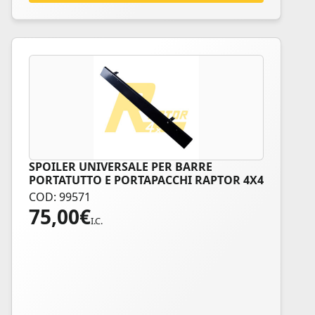
SPOILER UNIVERSALE PER BARRE
Questo
PORTATUTTO E PORTAPACCHI RAPTOR 4X4
prodotto
COD: 99571
ha
75,00
€
più
I.C.
varianti.
Le
opzioni
possono
essere