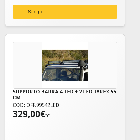
scelte
nella
Scegli
pagina
del
prodotto
SUPPORTO BARRA A LED + 2 LED TYREX 55
CM
COD: OFF.99542LED
329,00
€
I.C.