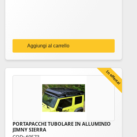
Aggiungi al carrello
In offerta!
PORTAPACCHI TUBOLARE IN ALLUMINIO
Questo
JIMNY SIERRA
prodotto