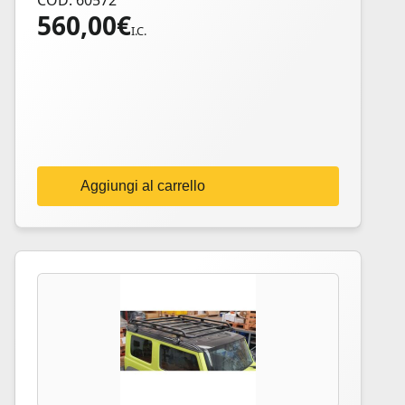
COD: 60572
560,00
€
I.C.
Aggiungi al carrello