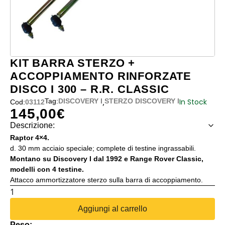
KIT BARRA STERZO +
ACCOPPIAMENTO RINFORZATE
DISCO I 300 – R.R. CLASSIC
,
In Stock
Tag:
DISCOVERY I
STERZO DISCOVERY I
Cod:
03112
145,00
€
Descrizione:
Raptor 4×4.
d. 30 mm acciaio speciale; complete di testine ingrassabili.
Montano su Discovery I dal 1992 e Range Rover Classic,
modelli con 4 testine.
Attacco ammortizzatore sterzo sulla barra di accoppiamento.
KIT
BARRA
Aggiungi al carrello
STERZO
Peso: