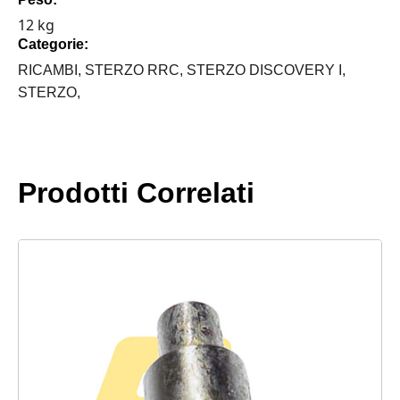
+
12 kg
ACCOPPIAMENTO
Categorie:
RINFORZATE
DISCO
RICAMBI,
STERZO RRC,
STERZO DISCOVERY I,
I
STERZO,
300
-
R.R.
CLASSIC
Prodotti Correlati
quantità