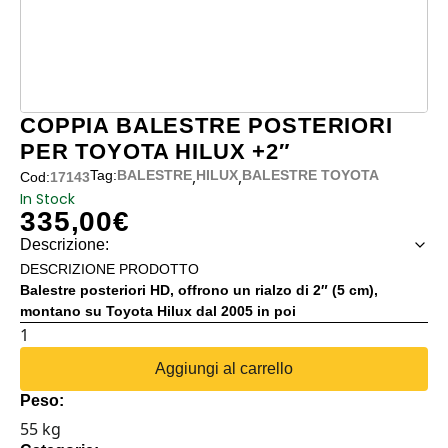
COPPIA BALESTRE POSTERIORI
PER TOYOTA HILUX +2″
,
,
Tag:
BALESTRE
HILUX
BALESTRE TOYOTA
Cod:
17143
In Stock
335,00
€
Descrizione:
DESCRIZIONE PRODOTTO
Balestre posteriori HD, offrono un rialzo di 2″ (5 cm),
montano su Toyota Hilux dal 2005 in poi
COPPIA
BALESTRE
Aggiungi al carrello
POSTERIORI
Peso:
PER
55 kg
TOYOTA