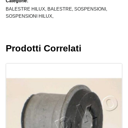
Categorie:
HILUX
+2"
BALESTRE HILUX,
BALESTRE,
SOSPENSIONI,
quantità
SOSPENSIONI HILUX,
Prodotti Correlati