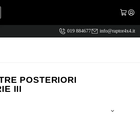
019 884677
info@raptor4x4.it
TRE POSTERIORI
E III