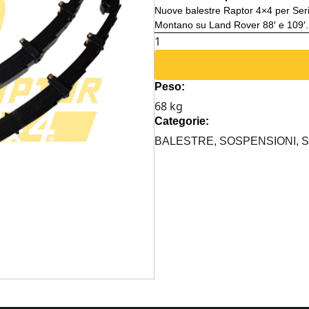
Nuove balestre Raptor 4×4 per Serie 
Montano su Land Rover 88′ e 109′.
COPPIA
BALESTRE
POSTERIORI
Peso:
STANDARD
68 kg
SERIE
Categorie:
III
quantità
BALESTRE,
SOSPENSIONI,
S