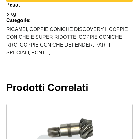
Peso:
ANTERIORE
5 kg
ASHCROFT
Categorie:
LAND
ROVER
RICAMBI,
COPPIE CONICHE DISCOVERY I,
COPPIE
quantità
CONICHE E SUPER RIDOTTE,
COPPIE CONICHE
RRC,
COPPIE CONICHE DEFENDER,
PARTI
SPECIALI,
PONTE,
Prodotti Correlati