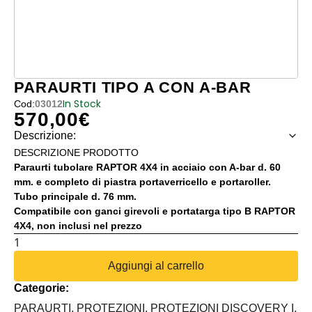
PARAURTI TIPO A CON A-BAR
In Stock
Cod:
03012
570,00
€
Descrizione:
DESCRIZIONE PRODOTTO
Paraurti tubolare RAPTOR 4X4 in acciaio con A-bar d. 60
mm. e completo di piastra portaverricello e portaroller.
Tubo principale d. 76 mm.
Compatibile con ganci girevoli e portatarga tipo B RAPTOR
4X4, non inclusi nel prezzo
PARAURTI
TIPO
Aggiungi al carrello
A
Categorie:
CON
A-
PARAURTI,
PROTEZIONI,
PROTEZIONI DISCOVERY I,