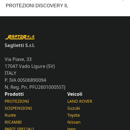
BAR
PROTEZIONI DISCOVERY II,
quantità
Saglietti S.r.l.
Via Piave, 33
17047 Vado Ligure (SV)
ITALY
P. IVA 00506890094
N. Reg. Pn. PFU260100055TJ
Prodotti
Veicoli
PROTEZIONI
LAND ROVER
SOSPENSIONI
Suzuki
Ruote
Toyota
RICAMBI
Nissan
PARTI SPECIALI
Jeep