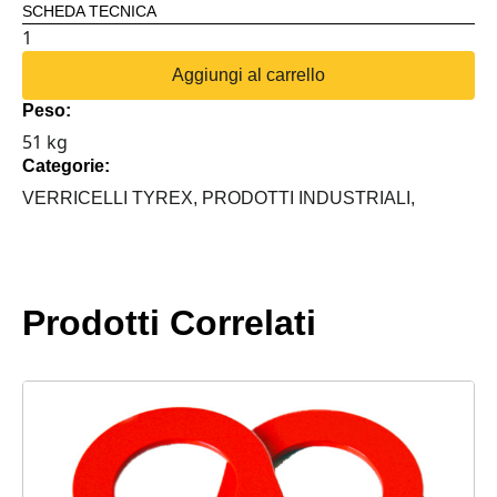
SCHEDA TECNICA
VERRICELLO
TYREX
Aggiungi al carrello
15000
Peso:
LB
51 kg
HIGH
Categorie:
POWER
quantità
VERRICELLI TYREX,
PRODOTTI INDUSTRIALI,
Prodotti Correlati