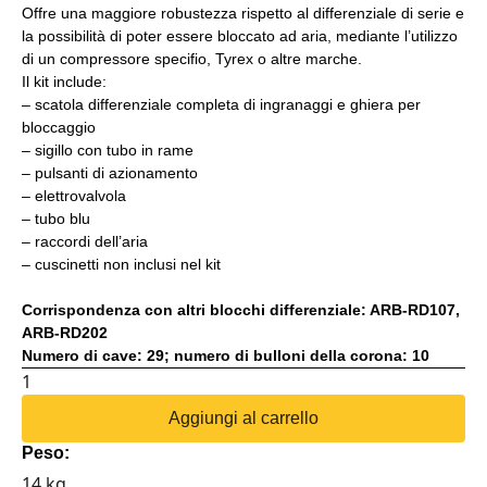
Offre una maggiore robustezza rispetto al differenziale di serie e
la possibilità di poter essere bloccato ad aria, mediante l’utilizzo
di un compressore specifio, Tyrex o altre marche.
Il kit include:
– scatola differenziale completa di ingranaggi e ghiera per
bloccaggio
– sigillo con tubo in rame
– pulsanti di azionamento
– elettrovalvola
– tubo blu
– raccordi dell’aria
– cuscinetti non inclusi nel kit
Corrispondenza con altri blocchi differenziale: ARB-RD107,
ARB-RD202
Numero di cave: 29; numero di bulloni della corona: 10
BLOCCAGGIO
DIFFERENZIALE
Aggiungi al carrello
NISSAN
Peso:
29
14 kg
CAVE