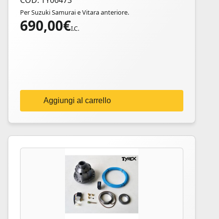
COD: TY06473
Per Suzuki Samurai e Vitara anteriore.
690,00
€
I.C.
Aggiungi al carrello