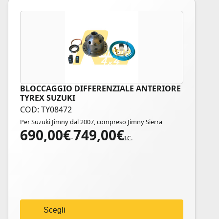
BLOCCAGGIO DIFFERENZIALE ANTERIORE
Questo
TYREX SUZUKI
prodotto
COD: TY08472
ha
Per Suzuki Jimny dal 2007, compreso Jimny Sierra
più
690,00
€
749,00
€
Fascia
varianti.
-
I.C.
di
Le
prezzo:
opzioni
da
possono
690,00€
essere
a
scelte
749,00€
nella
Scegli
pagina