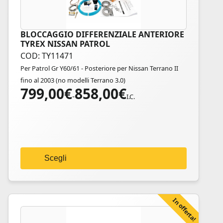
BLOCCAGGIO DIFFERENZIALE ANTERIORE
Questo
TYREX NISSAN PATROL
prodotto
COD: TY11471
ha
Per Patrol Gr Y60/61 - Posteriore per Nissan Terrano II
più
fino al 2003 (no modelli Terrano 3.0)
varianti.
799,00
€
858,00
€
Fascia
Le
-
I.C.
di
opzioni
prezzo:
possono
da
essere
799,00€
scelte
a
nella
Scegli
858,00€
pagina
del
prodotto
In offerta!