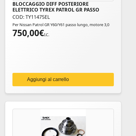
BLOCCAGGIO DIFF POSTERIORE
ELETTRICO TYREX PATROL GR PASSO
LUNGO
COD: TY11475EL
Per Nissan Patrol GR Y60/Y61 passo lungo, motore 3,0
750,00
€
I.C.
Aggiungi al carrello