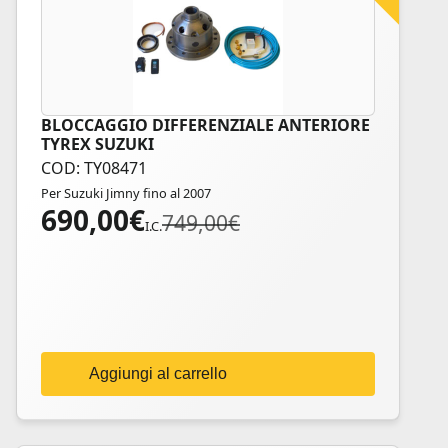
BLOCCAGGIO DIFFERENZIALE ANTERIORE
TYREX SUZUKI
COD: TY08471
Per Suzuki Jimny fino al 2007
690,00
€
Il
Il
749,00
€
I.C.
prezzo
prezzo
originale
attuale
era:
è:
749,00€.
690,00€.
Aggiungi al carrello