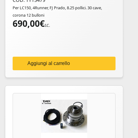
COD: TY15479
Per LC150, 4Runner, FJ Prado, 8.25 pollici. 30 cave,
corona 12 bulloni
690,00
€
I.C.
Aggiungi al carrello