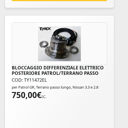
del
prodotto
BLOCCAGGIO DIFFERENZIALE ELETTRICO
POSTERIORE PATROL/TERRANO PASSO
LUNGO
COD: TY11472EL
per Patrol GR, Terrano passo lungo, Nissan 3.3 e 2.8
750,00
€
I.C.