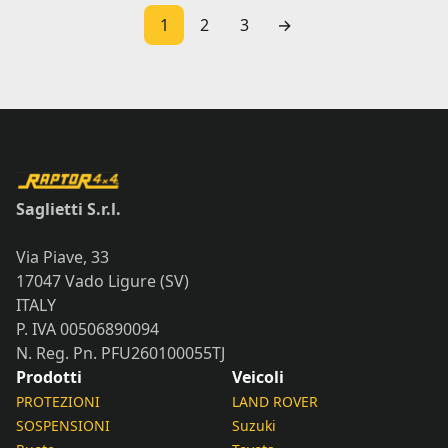
1
2
3
→
Saglietti S.r.l.
Via Piave, 33
17047 Vado Ligure (SV)
ITALY
P. IVA 00506890094
N. Reg. Pn. PFU260100055TJ
Prodotti
Veicoli
PROTEZIONI
LAND ROVER
SOSPENSIONI
Suzuki