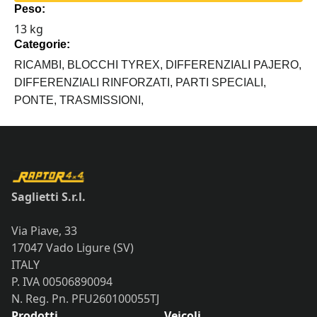
Peso:
PAJERO
13 kg
V60
Categorie:
quantità
RICAMBI,
BLOCCHI TYREX,
DIFFERENZIALI PAJERO,
DIFFERENZIALI RINFORZATI,
PARTI SPECIALI,
PONTE,
TRASMISSIONI,
Saglietti S.r.l.
Via Piave, 33
17047 Vado Ligure (SV)
ITALY
P. IVA 00506890094
N. Reg. Pn. PFU260100055TJ
Prodotti
Veicoli