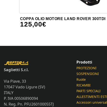
COPPA OLIO MOTORE LAND ROVER 300TDI
125,00
€
Prodotti
PROTEZIONI
Saglietti S.r.l.
SOSPENSIONI
Ruote
Via Piave, 33
RICAMBI
17047 Vado Ligure (SV)
PARTI SPECIALI
ITALY
ALLESTIMENTI EST
P. IVA 00506890094
Accessori universal
N. Reg. Pn. PFU260100055TJ