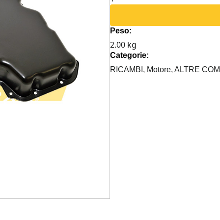
OLIO
MOTORE
Peso:
DEFENDER
2.00 kg
TD4
Categorie:
PUMA
quantità
RICAMBI,
Motore,
ALTRE COM