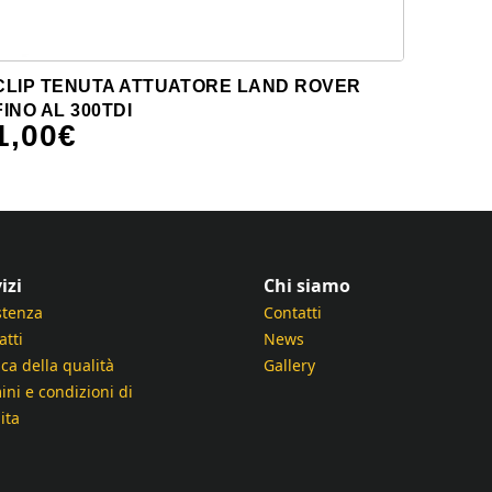
CLIP TENUTA ATTUATORE LAND ROVER
FINO AL 300TDI
1,00
€
izi
Chi siamo
stenza
Contatti
atti
News
ica della qualità
Gallery
ini e condizioni di
ita