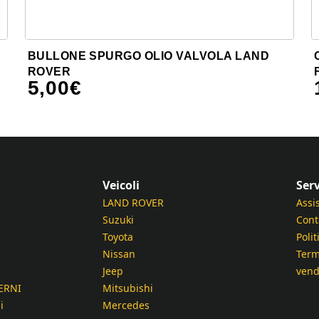
BULLONE SPURGO OLIO VALVOLA LAND
ROVER
5,00
€
Veicoli
Serv
LAND ROVER
Assi
Suzuki
Cont
Toyota
Polit
Nissan
Term
Jeep
vend
ERNI
Mitsubishi
i
Mercedes