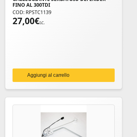
FINO AL 300TDI
COD: RPSTC1139
27,00
€
I.C.
Aggiungi al carrello