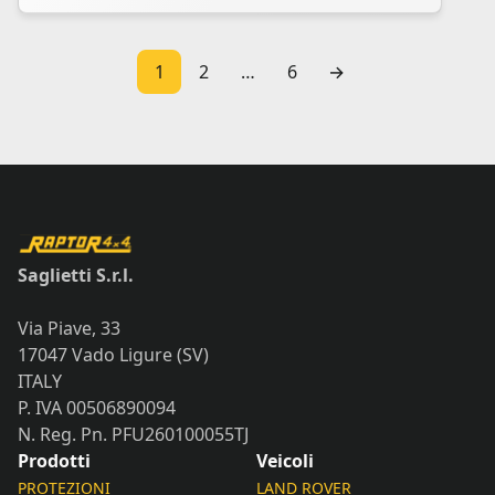
1
2
…
6
→
Saglietti S.r.l.
Via Piave, 33
17047 Vado Ligure (SV)
ITALY
P. IVA 00506890094
N. Reg. Pn. PFU260100055TJ
Prodotti
Veicoli
PROTEZIONI
LAND ROVER