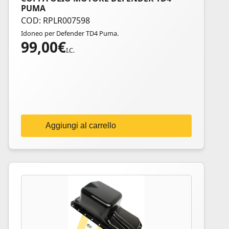
PUMA
COD: RPLR007598
Idoneo per Defender TD4 Puma.
99,00
€
I.C.
Aggiungi al carrello