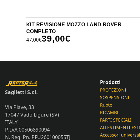
KIT REVISIONE MOZZO LAND ROVER
COMPLETO
39,00
€
47,00
€
Prodotti
PROTEZIONI
Saglietti S.r.l.
SOSPENSIONI
Ruote
Via Piave, 33
RICAMBI
17047 Vado Ligure (SV)
PARTI SPECIALI
ITALY
ALLESTIMENTI EST
P. IVA 00506890094
Accessori universal
N. Reg. Pn. PFU260100055TJ