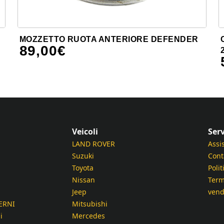
MOZZETTO RUOTA ANTERIORE DEFENDER
89,00
€
Veicoli
Serv
LAND ROVER
Assi
Suzuki
Cont
Toyota
Polit
Nissan
Term
Jeep
vend
ERNI
Mitsubishi
i
Mercedes