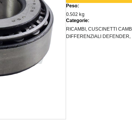
PIGNONE
Peso:
PONTE
0.502 kg
SALISBURY
Categorie:
RINFORZATO
quantità
RICAMBI,
CUSCINETTI CAMB
DIFFERENZIALI DEFENDER,