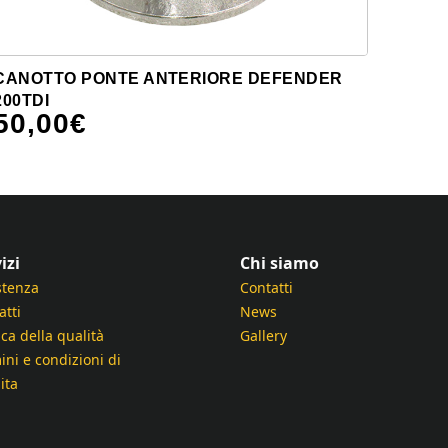
CANOTTO PONTE ANTERIORE DEFENDER
200TDI
50,00
€
izi
Chi siamo
stenza
Contatti
atti
News
ica della qualità
Gallery
ini e condizioni di
ita