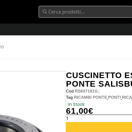
TO
CUSCINETTO E
PONTE SALISB
|
Cod:
RS607181G
,
,
Tag:
RICAMBI PONTE
PONTI
RICA
In Stock
|
61,00
€
CUSCINETTO
ESTERNO