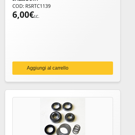
COD: RSRTC1139
6,00
€
I.C.
Aggiungi al carrello