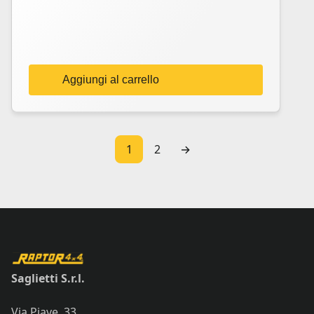
Aggiungi al carrello
1
2
→
Saglietti S.r.l.
Via Piave, 33