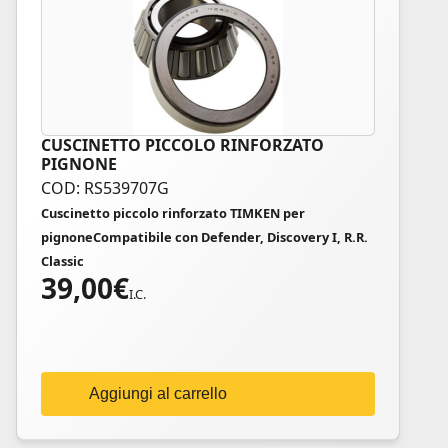
CUSCINETTO PICCOLO RINFORZATO
PIGNONE
COD: RS539707G
Cuscinetto piccolo rinforzato TIMKEN per
pignoneCompatibile con Defender, Discovery I, R.R.
Classic
39,00
€
I.C.
Aggiungi al carrello