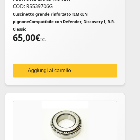
COD: RS539706G
Cuscinetto grande rinforzato TIMKEN
pignoneCompatibile con Defender, Discovery I, R.R.
Classic
65,00
€
I.C.
Aggiungi al carrello