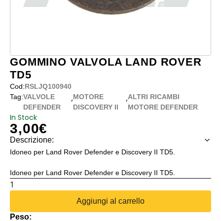
GOMMINO VALVOLA LAND ROVER
TD5
Cod:
RSLJQ100940
,
,
Tag:
VALVOLE
MOTORE
ALTRI RICAMBI
DEFENDER
DISCOVERY II
MOTORE DEFENDER
In Stock
3,00
€
Descrizione:
Idoneo per Land Rover Defender e Discovery II TD5.
Idoneo per Land Rover Defender e Discovery II TD5.
GOMMINO
VALVOLA
Aggiungi al carrello
LAND
Peso:
ROVER